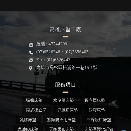
高雄床墊工廠
統編 : 47744299
(07)6526248、(07)7356405
Fax : (07)6526443
高雄市鳥松區松浦路一巷15-1號
服務項目
彈簧床墊
水冷膠床墊
獨立筒床墊
硬式獨立筒
涼感布床墊
矽膠床墊
乳膠床墊
旅館防火用床墊
三線飯店床墊
急凍紗床墊
天絲表布床墊
床墊客製化訂做