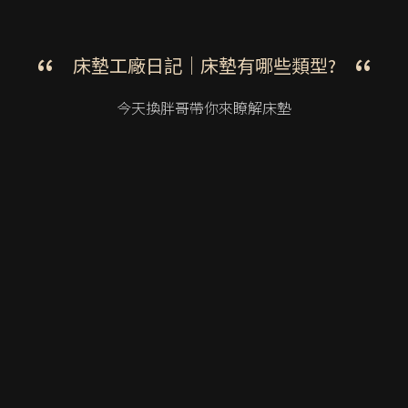
床墊工廠日記｜
床墊有哪些類型?
今天換胖哥帶你來
瞭解床墊